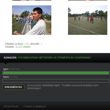
Oldalak száma:
2db
, aktuális:
1.
Oldalak: 1 |
2
|
Utolsó
SZAVAZÁS:
TOVÁBBJUTNAK HÉTVÉGÉN AZ UTÁNPÓTLÁS CSAPATAINK?
Igen
(100.0%)
Nem
(0.0%)
A szavazás határideje lejárt. További szavazat leadása nem
EREDMÉNYEK
lehetséges!
Hírarchívum
Cookie szabályzat