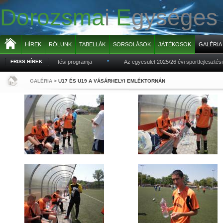
Dorozsma
i
E
gysége
HÍREK
RÓLUNK
TABELLÁK
SORSOLÁSOK
JÁTÉKOSOK
GALÉRIA
027 évi sportfejlesztési programja
FRISS HÍREK:
*
Az egyesület 2025/26 évi sportfejlesztési p
GALÉRIA
>
U17 ÉS U19 A VÁSÁRHELYI EMLÉKTORNÁN