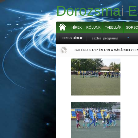
Dorozsma
i
E
HÍREK
RÓLUNK
TABELLÁK
SORSO
Az Egyesület 206-2027 évi sportfejlesztési programja
FRISS HÍREK:
*
Az 
GALÉRIA
>
U17 ÉS U19 A VÁSÁRHELYI 