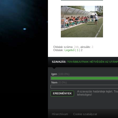
Oldalak száma:
2db
, aktuális:
2.
Oldalak:
Legelső
|
1
| 2
SZAVAZÁS:
TOVÁBBJUTNAK HÉTVÉGÉN AZ UTÁNP
Igen
(100.0%)
Nem
(0.0%)
A szavazás határideje lejárt. 
EREDMÉNYEK
lehetséges!
Hírarchívum
Cookie szabályzat