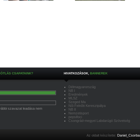
ÓTLÁS CSAPATAINK?
HIVATKOZÁSOK,
BANNEREK
Délmagyarország
NB I
Eredmények
MLSZ
Szeged Ma
Női Felnőtt Keresztpálya
További szavazat leadása nem
NB II
Nemzetisport
pepsifoci
Csongrád-megyei Labdarúgó Szövetség
Az oldalt készítette:
Daniel_Csorba