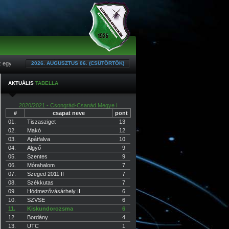
yesület 2024/25-ös ingatlanfejlesztési programja (Fedett kerékpártároló építés)
2026. AUGUSZTUS 06. (CSÜTÖRTÖK)
*
AKTUÁLIS
TABELLA
2020/2021 - Csongrád-Csanád Megye I
#
csapat neve
pont
01.
Tiszasziget
13
02.
Makó
12
03.
Apátfalva
10
04.
Algyő
9
05.
Szentes
9
06.
Mórahalom
7
07.
Szeged 2011 II
7
08.
Székkutas
7
09.
Hódmezővásárhely II
6
10.
SZVSE
6
11.
Kiskundorozsma
6
12.
Bordány
4
13.
UTC
1