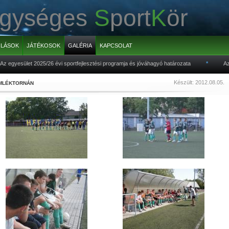
gységes
S
port
K
ör
LÁSOK
JÁTÉKOSOK
GALÉRIA
KAPCSOLAT
egyesület 2025/26 évi sportfejlesztési programja és jóváhagyó határozata
*
Az eg
Készült: 2012.08.05.
EMLÉKTORNÁN