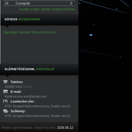
14.
Csongrád
0
Tovább a teljes tabella megtekintéséhez
KÖVESS
FACEBOOKON!
Egységes Sportkör Kiskundorozsma
ELÉRHETŐSÉGEINK,
KAPCSOLAT
Telefon:
30/993­-5421
(mob)
E-mail:
kkdorozsma.esk@gmail.com
Levelezési cím:
6791 Szeged-Kiskundorozsma, Dudás utca 9.
Székhely:
6791 Szeged-Kiskundorozsma, Dudás utca 9.
. Minden jog fenntartva. Utolsó frissítés:
2026.05.12.