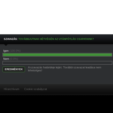
SZAVAZÁS:
TOVÁBBJUTNAK HÉTVÉGÉN AZ UTÁNPÓTLÁS CSAPATAINK?
Igen
(100.0%)
Nem
(0.0%)
A szavazás határideje lejárt. További szavazat leadása nem
EREDMÉNYEK
lehetséges!
Hírarchívum
Cookie szabályzat