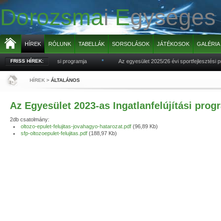
Dorozsma
i
E
gysége
HÍREK
RÓLUNK
TABELLÁK
SORSOLÁSOK
JÁTÉKOSOK
GALÉRIA
27 évi sportfejlesztési programja
FRISS HÍREK:
*
Az egyesület 2025/26 évi sportfejlesztési pr
HÍREK
>
ÁLTALÁNOS
Az Egyesület 2023-as Ingatlanfelújítási prog
2db csatolmány:
oltozo-epulet-felujitas-jovahagyo-hatarozat.pdf
(96,89 Kb)
sfp-oltozoepulet-felujitas.pdf
(188,97 Kb)